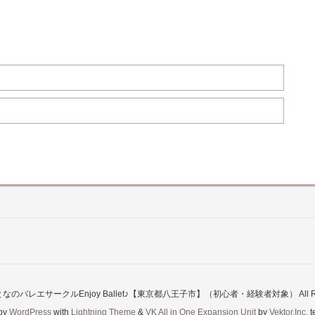
© おとなのバレエサークルEnjoy Ballet♪【東京都八王子市】（初心者・経験者対象） All Right
by
WordPress
with
Lightning Theme
&
VK All in One Expansion Unit
by
Vektor,Inc.
t