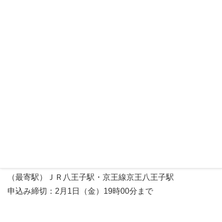
場所：クリエイトホール
（最寄駅）ＪＲ八王子駅・京王線京王八王子駅
申込み締切：1月26日（土）17時00分まで
2月1日（金）
1day ballet【basic】
★
◎
19:30～21:00
場所：クリエイトホール
（最寄駅）ＪＲ八王子駅・京王線京王八王子駅
申込み締切：2月1日（金）19時00分まで