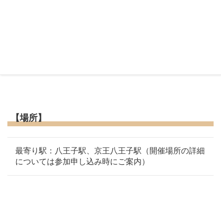
令和3年2月26日（金）19時30分～21時30分
令和3年2月28日（日）
18時30分～
20時00分
【時間変
更】
【場所】
最寄り駅：八王子駅、京王八王子駅（開催場所の詳細
については参加申し込み時にご案内）